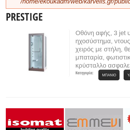
/home/ekoukadm/web/karvelis.gr/public
PRESTIGE
Οθόνη αφής, 3 jet 
ηχοσύστημα, ντους
χειρός με στήλη, θ
μπαταρία, φωτιστι
κρύσταλλο ασφαλεί
Κατηγορία:
ΜΠΑΝΙΟ
Υ