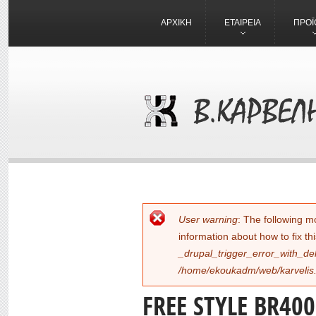
ΑΡΧΙΚΗ
ΕΤΑΙΡΕΙΑ
ΠΡΟΪ
ΜΉΝΥΜΑ ΣΦ
User warning
: The following m
information about how to fix th
_drupal_trigger_error_with_de
/home/ekoukadm/web/karvelis.g
FREE STYLE BR40